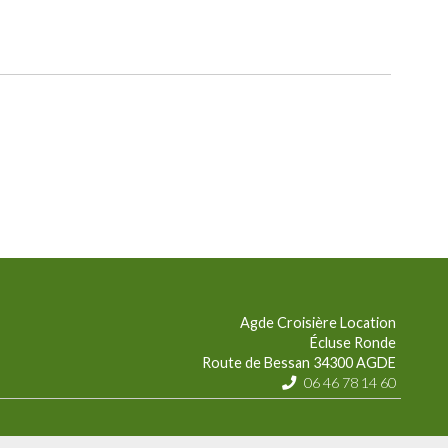
Agde Croisière Location
Écluse Ronde
Route de Bessan
34300
AGDE
06 46 78 14 60