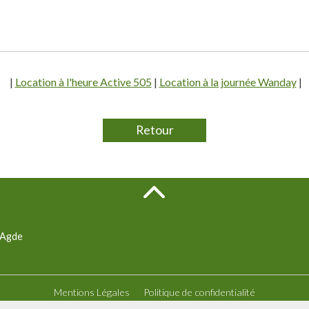
|
Location à l'heure Active 505
|
Location à la journée Wanday
|
Retour
i Agde
Mentions Légales
Politique de confidentialité