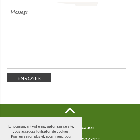
ENVOYER
En poursuivant votre navigation sur ce site,
Agde Croisière Location
vous acceptez l’utilisation de cookies.
Écluse Ronde
Pour en savoir plus et, notamment, pour
Route de Bessan
34300
AGDE